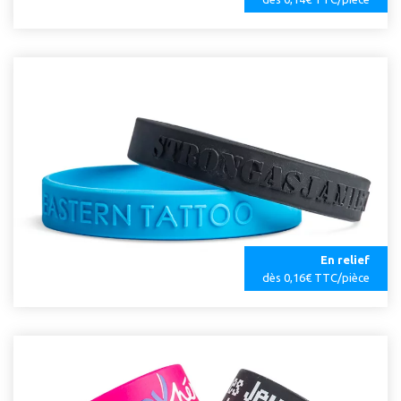
En relief
dès 0,16€ TTC/pièce