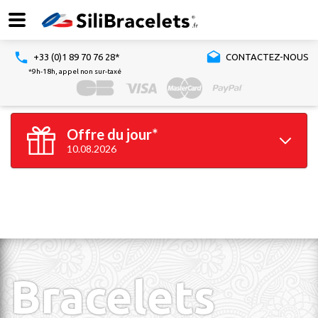
+33 (0)1 89 70 76 28*
CONTACTEZ-NOUS
*9h-18h, appel non sur-taxé
Offre du jour*
10.08.2026
100 bracelets
GRATUITS*
*à partir de 100 bracelets silicone achetés
Valable jusqu'à 23h59
Bracelets