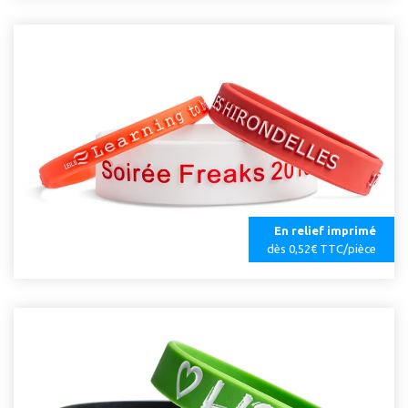
En relief imprimé
dès 0,52€ TTC/pièce