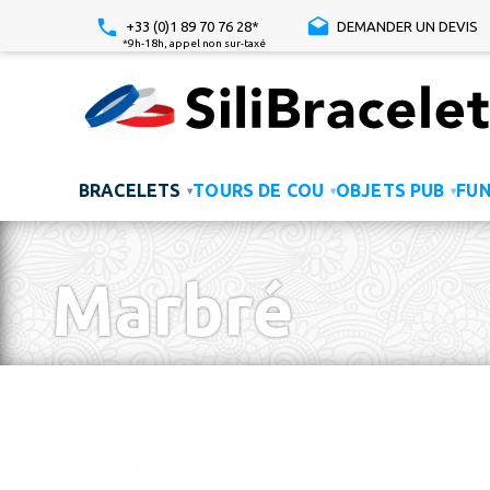
+33 (0)1 89 70 76 28*
DEMANDER UN DEVIS
*9h-18h, appel non sur-taxé
BRACELETS
TOURS DE COU
OBJETS PUB
FU
▾
▾
▾
Marbré