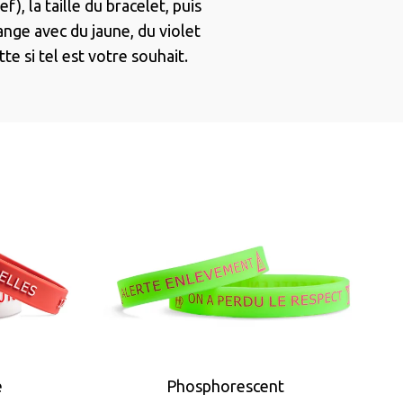
f), la taille du bracelet, puis
ange avec du jaune, du violet
te si tel est votre souhait.
é
Phosphorescent