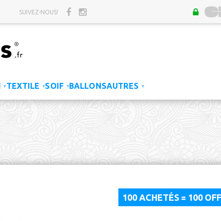
SUIVEZ-NOUS!
N
TEXTILE
SOIF
BALLONS
AUTRES
▾
▾
▾
▾
100 ACHETÉS = 100 OF