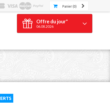
Panier (0)
Offre du jour*
06.08.2026
100 bracelets
GRATUITS*
*à partir de 100 bracelets silicone achetés
Valable jusqu'à 23h59
FERTS