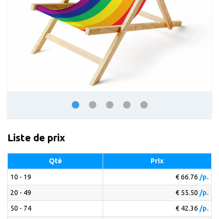
Liste de prix
Qté
Prix
10 - 19
€ 66.76
/p.
20 - 49
€ 55.50
/p.
50 - 74
€ 42.36
/p.