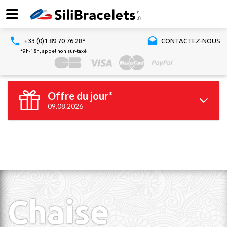
+33 (0)1 89 70 76 28*
CONTACTEZ-NOUS
*9h-18h, appel non sur-taxé
Offre du jour*
09.08.2026
100 bracelets
GRATUITS*
*à partir de 100 bracelets silicone achetés
Valable jusqu'à 23h59
Chaise