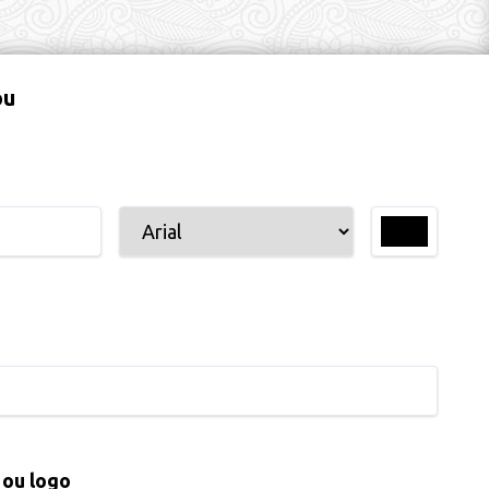
ou
 ou logo