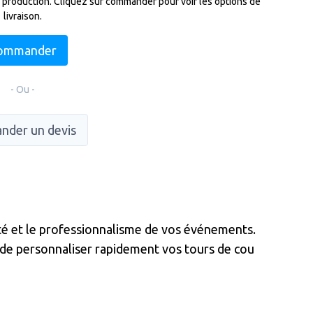
 production. Cliquez sur commander pour voir les options de
livraison.
ommander
- Ou -
nder un devis
té et le professionnalisme de vos événements.
 de personnaliser rapidement vos tours de cou