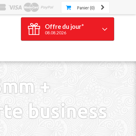
Panier (0)
Offre du jour*
08.08.2026
100 bracelets
GRATUITS*
*à partir de 100 bracelets silicone achetés
Valable jusqu'à 23h59
5mm +
rte business