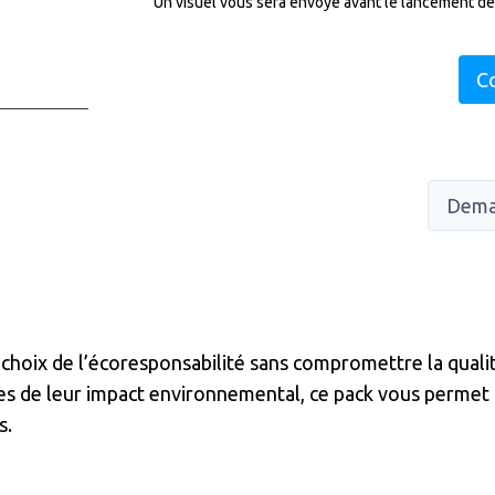
Un visuel vous sera envoyé avant le lancement de
C
Dema
choix de l’écoresponsabilité sans compromettre la quali
es de leur impact environnemental, ce pack vous permet
s.