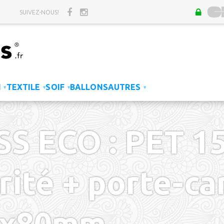
SUIVEZ-NOUS!
N
TEXTILE
SOIF
BALLONS
AUTRES
▾
▾
▾
▾
SS ECO : PET 1
ité + porte-ca
99x80mm