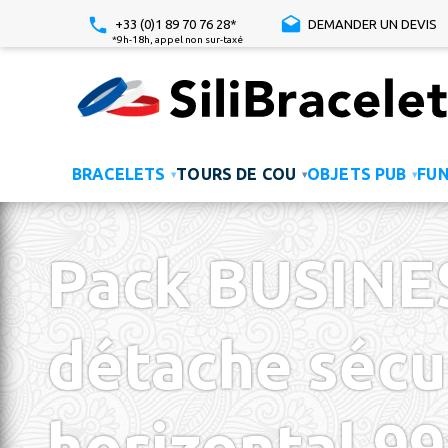
+33 (0)1 89 70 76 28*
DEMANDER UN DEVIS
*9h-18h, appel non sur-taxé
BRACELETS
TOURS DE COU
OBJETS PUB
FU
▾
▾
▾
Pack BUSINE
détache sécur
horizontal 