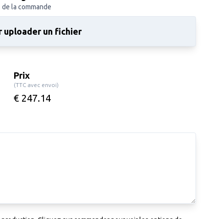
s de la commande
 uploader un fichier
Prix
(TTC avec envoi)
€ 247.14