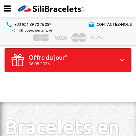
+33 (0)1 89 70 76 28*
CONTACTEZ-NOUS
*9h-18h, appel non sur-taxé
Offre du jour*
06.08.2026
100 bracelets
GRATUITS*
*à partir de 100 bracelets silicone achetés
Valable jusqu'à 23h59
Bracelets en