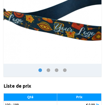
Liste de prix
Qté
Prix
100 - 199
€ 0.99
/p.