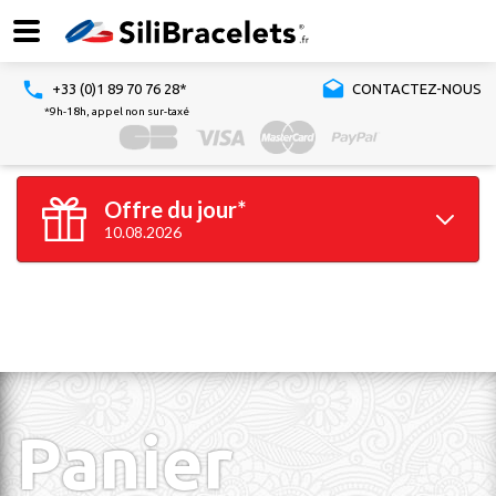
+33 (0)1 89 70 76 28*
CONTACTEZ-NOUS
*9h-18h, appel non sur-taxé
Offre du jour*
10.08.2026
100 bracelets
GRATUITS*
*à partir de 100 bracelets silicone achetés
Valable jusqu'à 23h59
Panier